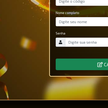
Nome completo
Senha
C