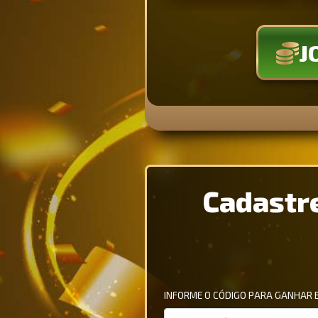
J
Cadastr
INFORME O CÓDIGO PARA GANHAR