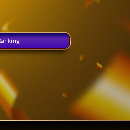
Ranking